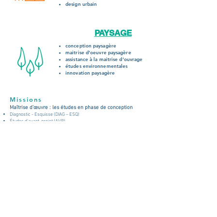
design urbain
PAYSAGE
conception paysagère
maitrise d’oeuvre paysagère
assistance à la maitrise d’ouvrage
études environnementales
innovation paysagère
Missions
Maîtrise d’œuvre : les études en phase de conception
Diagnostic - Esquisse (DIAG – ESQ)
Études d’avant-projet (AVP)
Études de projet (PRO)
Assistance pour la passation des contrats de travaux (ACT)
Maitrise d’œuvre : la direction des travaux
Examen de conformité au projet des études d’exécution et de
synthèse (VISA) ou études d’exécution (EXE)
Direction de l’exécution des travaux (DET)
Ordonnancement, coordination et pilotage de chantier (OPC)
Assistance aux opérations de réception (AOR)
Missions spécifiques
Dossiers réglementaires : Dossier de déclaration Loi sur l’eau,
autorisation environnementale-volet eau (DAE), porter à