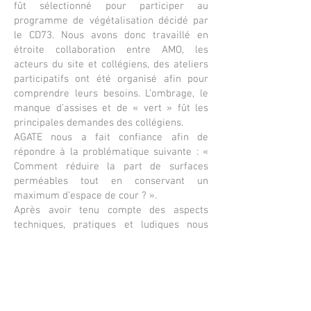
fût sélectionné pour participer au
programme de végétalisation décidé par
le CD73. Nous avons donc travaillé en
étroite collaboration entre AMO, les
acteurs du site et collégiens, des ateliers
participatifs ont été organisé afin pour
comprendre leurs besoins. L’ombrage, le
manque d’assises et de « vert » fût les
principales demandes des collégiens.
AGATE nous a fait confiance afin de
répondre à la problématique suivante : «
Comment réduire la part de surfaces
perméables tout en conservant un
maximum d’espace de cour ? ».
Après avoir tenu compte des aspects
techniques, pratiques et ludiques nous
sommes parvenus à proposer un
aménagement offrant 50% de la cour
perméables et 250 m² d’espaces verts
supplémentaires et la plantation de 8
sujets dès 2024 afin de répondre