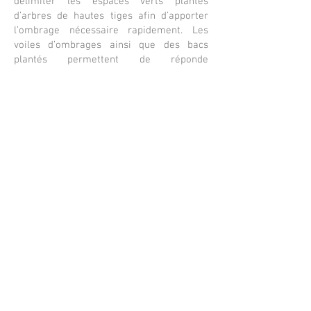
délimiter les espaces verts plantés
d’arbres de hautes tiges afin d’apporter
l’ombrage nécessaire rapidement. Les
voiles d’ombrages ainsi que des bacs
plantés permettent de réponde
efficacement au rafraichissement de la
cour. Le deuxième enjeu s’est orienté vers
la désimperméabilisassions massive de
60 % des revêtements au profit d’espaces
verts et de revêtements perméables. Les
40 % restant sont dédiés aux activités
sportives, permettant de dissocier les
espaces calmes, reposants, des espaces
plus bruyants.
Description de la mission
AMO / DIAG et ESQ