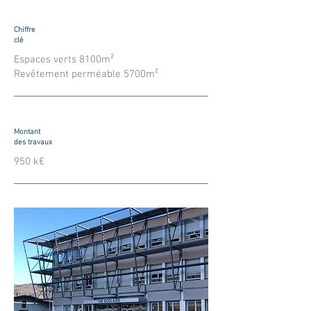
Chiffre
clé
Espaces verts 8100m²
Revêtement perméable 5700m²
Montant
des travaux
950 k€