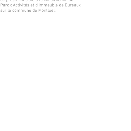
Ce projet consiste à la construction du
Parc d’Activités et d’Immeuble de Bureaux
sur la commune de Montluel.
La réalisation de la voirie desservant le
bâtiment d’activité en chaussée lourde
La voirie intérieure desservira les
parkings aériens (53 places de
stationnement dont 3 PMR) et le parking
couvert (16 places de stationnement dont
1 PMR), en RdC de l’immeuble de bureaux.
La confection de cheminement piéton.
L’aménagement des espaces paysagers en
pleine terre.
La réalisation des réseaux pour la
viabilisation des bâtiments.
MOE VRD
AVP
PRO/DCE pour la consultation des
entreprises
ACT
Crédit photo : SIAF, Pack création