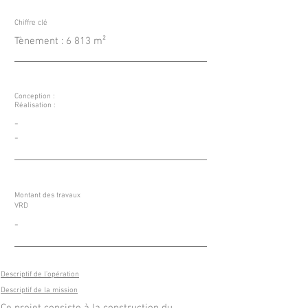
Chiffre clé
Tènement : 6 813 m²
Conception :
Réalisation :
-
-
Montant des travaux
VRD
-
Descriptif de l'opération
Descriptif de la mission