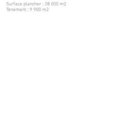
Surface plancher : 28 000 m2
Tènement : 9 900 m2
Conception :
Réalisation :
2016-2019
2019-2020
Montant des travaux estimatif
Montant géré par Siaf
49 000 000
ϵ
760 000 ϵ