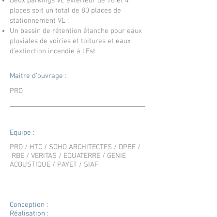
Deux parkings VL extérieur de 76 et 4
places soit un total de 80 places de
stationnement VL ;
Un bassin de rétention étanche pour eaux
pluviales de voiries et toitures et eaux
d’extinction incendie à l’Est
Maitre d'ouvrage :
PRD
Equipe :
PRD / HTC / SOHO ARCHITECTES / DPBE /
RBE / VERITAS / EQUATERRE / GENIE
ACOUSTIQUE / PAYET / SIAF
Conception :
Réalisation :