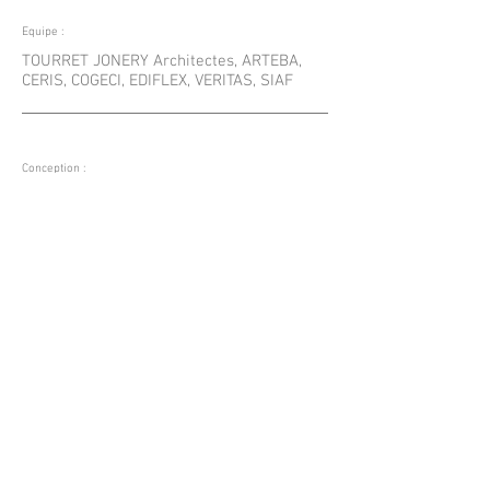
Equipe :
TOURRET JONERY Architectes, ARTEBA,
CERIS, COGECI, EDIFLEX, VERITAS, SIAF
Conception :
Réalisation :
2015-2017
2018-2019
Montant des travaux
Montant géré par Siaf
8 100 000
ϵ
725 700 ϵ