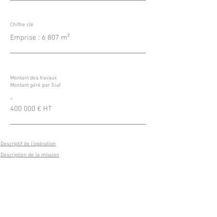
Chiffre clé
Emprise : 6 807 m²
Montant des travaux
Montant géré par Siaf
-
400 000 € HT
Descriptif de l'opération
Description de la mission
Réalisation d’une résidence située rue
Bataille à LYON 8ème composée de :
3 bâtiments du R+1 au R+11 en
aménageant un maximum d’espace en
cœur d’îlot pour créer un vaste jardin de
près de 2 000 m².