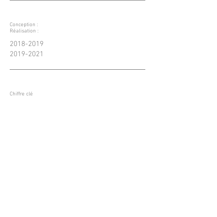
Conception :
Réalisation :
2018-2019
2019-2021
Chiffre clé
Tènement de 11 927 m²
Montant des travaux
VRD
479 Kϵ HT
Crédit photo : HTVS - SIAF