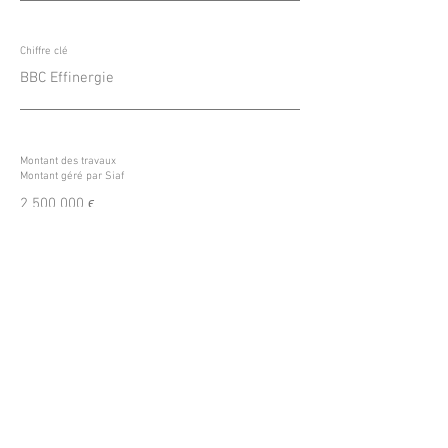
Chiffre clé
BBC Effinergie
Montant des travaux
Montant géré par Siaf
2 500 000
ϵ
281 000 ϵ
Descriptif de l'opération
Description de la mission
Etude de conception des infrastructures –
VRD & espaces verts
Suivi de chantier infrastructure
ESQUISSE – PC – PRO – ACT – EXE – DET -
AOR